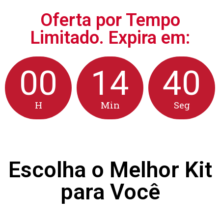
Oferta por Tempo
Limitado. Expira em:
00
14
39
H
Min
Seg
Escolha o Melhor Kit
para Você