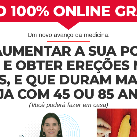
 100% ONLINE G
Um novo avanço da medicina:
UMENTAR A SUA P
 E OBTER EREÇÕES 
S, E QUE DURAM MA
JA COM 45 OU 85 A
(Você poderá fazer em casa)