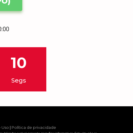
PO)
0:00
10
Segs
e Uso
|
Política de privacidade