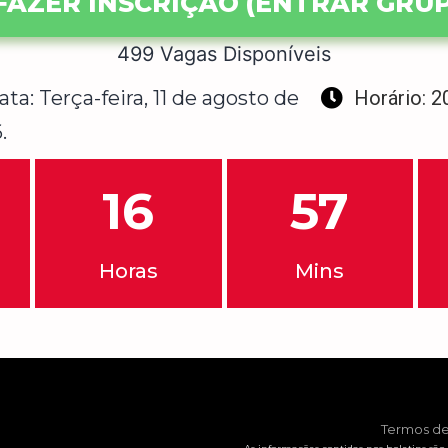
FAZER INSCRIÇÃO (ENTRAR GRU
499 Vagas Disponíveis
ta: Terça-feira,
11
de
agosto
de
Horário: 2
6
.
16
57
Horas
Mins
Termos d