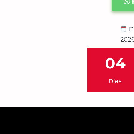
Da
202
04
Dias