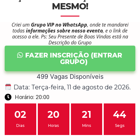
MESMO!
Criei um
Grupo VIP no WhatsApp
, onde te mandarei
todas
informações sobre nosso evento
, e o link de
acesso a ele. Ps: Seu Presente de Boas Vindas está na
Descrição do Grupo
FAZER INSCRIÇÃO (ENTRAR
GRUPO)
499 Vagas Disponíveis
Data: Terça-feira,
11
de
agosto
de
2026
.
Horário: 20:00
02
20
21
44
Dias
Horas
Mins
Segs