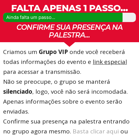
FALTA APENAS 1 PASSO...
Ainda falta um passo...
CONFIRME SUA PRESENÇA NA
PALESTRA...
Criamos um
Grupo VIP
onde você receberá
todas informações do evento e
link especial
para acessar a transmissão.
Não se preocupe, o grupo se manterá
silenciado
, logo, você não será incomodada.
Apenas informações sobre o evento serão
enviadas.
Confirme sua presença na palestra entrando
no grupo agora mesmo.
Basta clicar aqui
ou