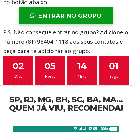
no botão abaixo.
ENTRAR NO GRUPO
P.S. Não consegue entrar no grupo? Adicione o
número (81) 98404-1118 aos seus contatos e
peça para te adicionar ao grupo.
02
05
14
00
Dias
Horas
Mins
Segs
SP, RJ, MG, BH, SC, BA, MA...
QUEM JÁ VIU, RECOMENDA!