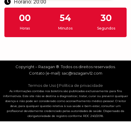
Horário: 20:00
00
54
29
Horas
Minutos
Segundos
Copyright – Razagan ®. Todos os direitos reservados.
Contato (e-mail):
sac@razaganv12.com
Termos de Uso
|
Política de privacidade
As informações contidas nos boletins são publicadas exclusivamente para fins
informativos. Este site não se destina a diagnosticar, tratar, curar ou prevenir qualquer
doença e não pode ser considerado como aconselhamento médico pessoal. O leitor
deve, para qualquer questão relativa à sua saúde e bem-estar, consultar um
profissional devidamente credenciado pelas autoridades de saúde. Dispensado da
obrigatoriedade de registro conforme RDC 240/2018.