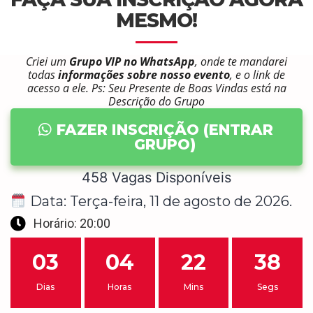
MESMO!
Criei um
Grupo VIP no WhatsApp
, onde te mandarei
todas
informações sobre nosso evento
, e o link de
acesso a ele. Ps: Seu Presente de Boas Vindas está na
Descrição do Grupo
FAZER INSCRIÇÃO (ENTRAR
GRUPO)
455 Vagas Disponíveis
Data: Terça-feira,
11
de
agosto
de
2026
.
Horário: 20:00
03
04
22
37
Dias
Horas
Mins
Segs