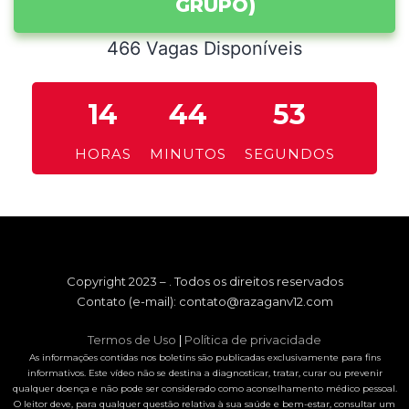
GRUPO)
463 Vagas Disponíveis
14
44
52
HORAS
MINUTOS
SEGUNDOS
Copyright 2023 – . Todos os direitos reservados
Contato (e-mail):
contato@razaganv12.com
Termos de Uso
|
Política de privacidade
As informações contidas nos boletins são publicadas exclusivamente para fins
informativos. Este vídeo não se destina a diagnosticar, tratar, curar ou prevenir
qualquer doença e não pode ser considerado como aconselhamento médico pessoal.
O leitor deve, para qualquer questão relativa à sua saúde e bem-estar, consultar um