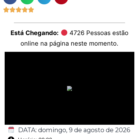





Está Chegando:
4694
Pessoas estão
online na página neste momento.
DATA: domingo, 9 de agosto de 2026