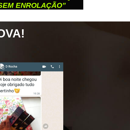
 SEM ENROLAÇÃO”
OVA!