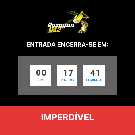
ENTRADA ENCERRA-SE EM:
0
0
1
7
3
9
HORAS
MINUTOS
SEGUNDOS
IMPERDÍVEL