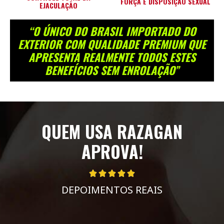
FORÇA E DISPOSIÇÃO SEXUAL
EJACULAÇÃO
“O ÚNICO DO BRASIL IMPORTADO DO
EXTERIOR COM QUALIDADE PREMIUM QUE
APRESENTA REALMENTE TODOS ESTES
BENEFÍCIOS SEM ENROLAÇÃO”
QUEM USA RAZAGAN
APROVA!





DEPOIMENTOS REAIS