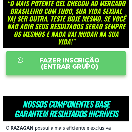
“O MAIS POTENTE GEL CHEGOU AO MERCADO
BRASILEIRO COM TUDO, SUA VIDA SEXUAL
VAI SER OUTRA, TESTE HOJE MESMO. SE VOCÊ
NÃO AGIR SEUS RESULTADOS SERÃO SEMPRE
OS MESMOS E NADA VAI MUDAR NA SUA
VIDA!”
FAZER INSCRIÇÃO
(ENTRAR GRUPO)
NOSSOS COMPONENTES BASE
GARANTEM RESULTADOS INCRÍVEIS
O
RAZAGAN
possui a mais eficiente e exclusiva