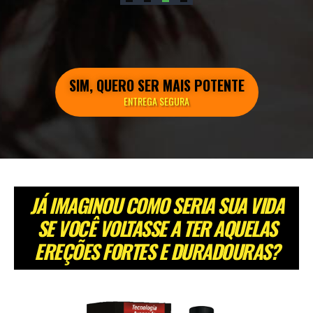
SIM, QUERO SER MAIS POTENTE
ENTREGA SEGURA
JÁ IMAGINOU COMO SERIA SUA VIDA
SE VOCÊ VOLTASSE A TER AQUELAS
EREÇÕES FORTES E DURADOURAS?