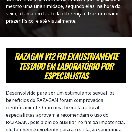
mesmo uma unanimidade, segundo elas, na hora do
sexo, o tamanho faz toda diferença e traz um maior
prazer físico, e até visualmente.
RAZAGAN V12 FOI EXAUSTIVAMENTE
TESTADO EM LABORATÓRIO POR
ESPECIALISTAS
Desenvolvido para ser um estimulante sexual, os
benefícios do RAZAGAN foram comprovados
cientificamente. Com uma fórmula natural,
especialistas aprovam e recomendam o uso do
RAZAGAN, pois além de auxiliar no fim da impotência,
ele também é excelente para a circulação sanguínea