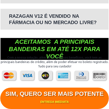
RAZAGAN V12 É VENDIDO NA
FÁRMACIA OU NO MERCADO LIVRE?
ACEITAMOS A PRINCIPAIS
BANDEIRAS EM ATÉ 12X PARA
VOCÊ
Com a nossa solução, além de ter diversos benefícios, você tem as
principais bandeiras de crédito, além de poder efetuar no boleto registrado.
Tudo para seu cuidado!
SIM, QUERO SER MAIS POTENTE
ENTREGA IMEDIATA