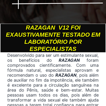
RAZAGAN V12 FOI
EXAUSTIVAMENTE TESTADO EM
LABORATÓRIO POR
ESPECIALISTAS
Desenvolvido para ser um estimulante sexual,
os benefícios do
RAZAGAN
foram
comprovados cientificamente. Com uma
fórmula natural, especialistas aprovam e
recomendam o uso do
RAZAGAN
, pois além
de auxiliar no fim da impotência, ele também
é excelente para a circulação sanguínea na
área do Pênis, saúde e bem-estar. Muitas
pessoas usam todos os dias, pois além de
transformar a vida sexual ele também ajuda
pessoas a terem total confiança para entrar