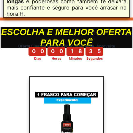
longas
e poderosas como também te deixará
mais confiante e seguro para você arrasar na
hora H.
ESCOLHA E MELHOR OFERTA
PARA VOCÊ
Oferta Finaliza Hoje em Poucos Minutos, Aproveite
0
0
0
0
1
8
3
4
Dias
Horas
Minutos
Segundos
0
0
0
0
1
8
3
5