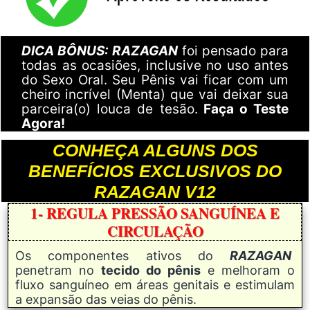
DICA BÔNUS: RAZAGAN
foi pensado para
todas as ocasiões, inclusive no uso antes
do Sexo Oral. Seu Pênis vai ficar com um
cheiro incrível (Menta) que vai deixar sua
parceira(o) louca de tesão.
Faça o Teste
Agora!
CONHEÇA ALGUNS DOS
BENEFÍCIOS EXCLUSIVOS DO
RAZAGAN V12
1-
REGULA PRESSÃO SANGUÍNEA E
CIRCULAÇÃO
Os componentes ativos do
RAZAGAN
penetram no
tecido do pênis
e melhoram o
fluxo sanguíneo em áreas genitais e estimulam
a expansão das veias do pênis.