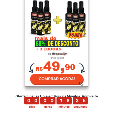
Oferta Finaliza Hoje em Poucos Minutos, Aproveite
0
0
0
0
1
8
3
4
Dias
Horas
Minutos
Segundos
0
0
0
0
1
8
3
5