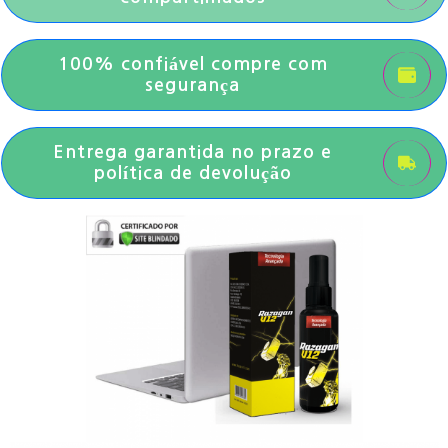
100% confiável compre com
segurança
Entrega garantida no prazo e
política de devolução