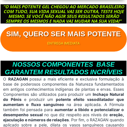
“O MAIS POTENTE GEL CHEGOU AO MERCADO BRASILEIRO
COM TUDO, SUA VIDA SEXUAL VAI SER OUTRA, TESTE HOJE
MESMO. SE VOCÊ NÃO AGIR SEUS RESULTADOS SERÃO
SEMPRE OS MESMOS E NADA VAI MUDAR NA SUA VIDA!”
SIM, QUERO SER MAIS POTENTE
ENTREGA IMEDIATA
NOSSOS COMPONENTES BASE
GARANTEM RESULTADOS INCRÍVEIS
O
RAZAGAN
possui a mais eficiente e exclusiva formulação à
base de poderosos componentes da Natureza fundamentados
em antigos conhecimentos indígenas de plantas e ervas. Esses
Componentes são utilizados para produzir um
Inchaço Natural
do Pênis
e produzir
um
potente efeito vasodilatador que
aumentam o fluxo sanguíneo
na área aplicada. A Fórmula
também foi pensada para
aumentar a libido e potencializar o
desempenho sexual
no que diz respeito aos níveis de
ereção,
ejaculação e números de relações
. Por fim, o RAZAGAN quando
aplicado sobre a pele, dilata os vasos sanguíneos causando