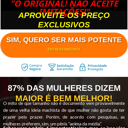
"O ORIGINAL! NÃO ACEITE
IMITAÇÕES!"
APROVEITE OS PREÇO
EXCLUSIVOS
SIM, QUERO SER MAIS POTENTE
ENTREGA IMEDIATA
87% DAS MULHERES DIZEM
MAIOR É BEM MELHOR!
O mito de que tamanho não é documento vem provavelmente
de uma velha ideia machista de que mulher não gosta de ter
prazer pelo prazer. Porém, de acordo com pesquisas, as
mulheres preferem, sim, um pênis “acima da média”.