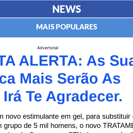
NEWS
MAIS POPULARES
Advertorial
TA ALERTA: As Su
ca Mais Serão As
Irá Te Agradecer.
 novo estimulante em gel, para substituir 
um grupo de 5 mil homens, o novo TRAT