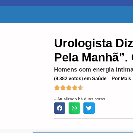
Urologista Di
Pela Manhã”. 
Homens com energia íntima b
(9.382 votos) em Saúde – Por Mais





– Atualizado há duas horas