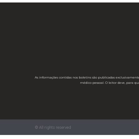
As informações contidas nos boletins são publicadas exclusivamente
médico pessoal. O leitor deve, para q
© All rights reserved