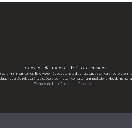
Copyright ®.- Todos os direitos reservados.
 para fins informativos. Este vídeo não se destina a diagnosticar, tratar, curar ou prev
ualquer questão relativa à sua saúde e bem-estar, consultar um profissional devidamente c
Termos de Uso
|
Política de Privacidade