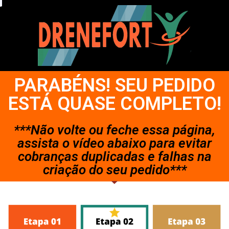
PARABÉNS! SEU PEDIDO
ESTÁ QUASE COMPLETO!
***Não volte ou feche essa página,
assista o vídeo abaixo para evitar
cobranças duplicadas e falhas na
criação do seu pedido***