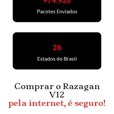
+
74.920
Pacotes Enviados
26
Estados do Brasil
Comprar o Razagan
V12
pela internet, é seguro!