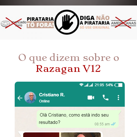
O que dizem sobre o
Razagan V12