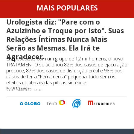
MAIS POPULARES
Urologista diz: "Pare com o
Azulzinho e Troque por Isto". Suas
Relações Íntimas Nunca Mais
Serão as Mesmas. Ela Irá te
Agradecer.
Em pesquisas com um grupo de 12 mil homens, o novo
TRATAMENTO solucionou 82% dos casos de ejaculação
precoce, 87% dos casos de disfunção erétil e 98% dos
casos de ter a "Ferramenta" pequena, tudo sem os
efeitos colaterais das pílulas sintéticas.
Por G1 Saúde
-Atualizado há 2 horas