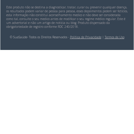
Este produto não se destina a diagnosticar, tratar, curar ou prevenir qualquer doença,
os resultados podem variar de pessoa para pessoa, esses depoimentos podem ser fictícios,
esta informação não constitui aconselhamento medico e não deve ser considerada
como tal, consulte o seu medico antes de modificar o seu regime médico regular. Este é
um advertorial e não um artigo de notícia ou blog. Produto dispensado da
obrigatoriedade de registro conforme RDC 240/2018.
© SuaSaúde- Todos os Direitos Reservados -
Política de Privacidade
|
Termos de Uso