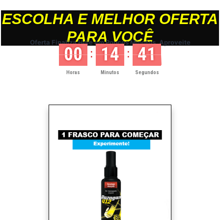
ESCOLHA E MELHOR OFERTA
PARA VOCÊ
Oferta Finaliza Hoje em Poucos Minutos, Aproveite
00
14
41
:
:
Horas
Minutos
Segundos