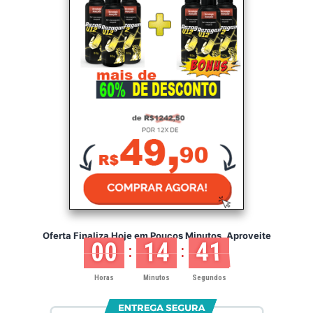
Oferta Finaliza Hoje em Poucos Minutos, Aproveite
00
14
41
:
:
Horas
Minutos
Segundos