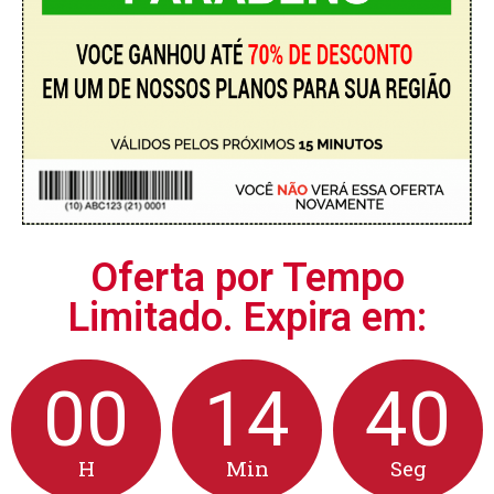
Oferta por Tempo
Limitado. Expira em:
00
14
39
H
Min
Seg