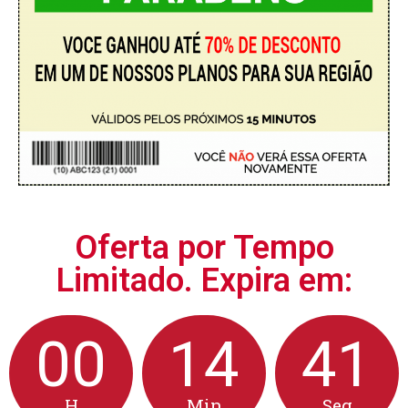
Oferta por Tempo
Limitado. Expira em:
00
14
40
H
Min
Seg