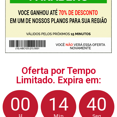
Oferta por Tempo
Limitado. Expira em:
00
14
39
H
Min
Seg