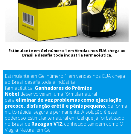
Estimulante em Gel número 1 em Vendas nos EUA chega ao
Brasil e desafia toda industria Farmacêutica.
Estimulante em Gel número 1 em vendas nos EUA chega
ao Brasil desafia toda a indústria
farmacêutica.
Ganhadores do Prêmios
Nobel
desenvolveram uma fórmula natural
para
eliminar de vez problemas como ejaculação
precoce, disfunção erétil e pênis pequeno,
de forma
muito rápida, segura e permanente. A solução é este
poderoso Estimulante natural em Gel que já foi batizado
no Brasil de
Razagan V12
, conhecido também como O
Viagra Natural em Gel.