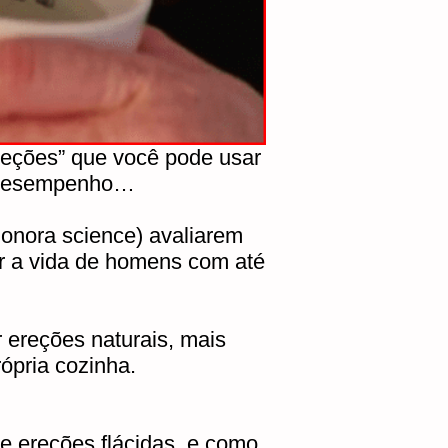
reções” que você pode usar
o desempenho…
Sonora science) avaliarem
ar a vida de homens com até
ereções naturais, mais
ópria cozinha.
 e ereções flácidas, e como