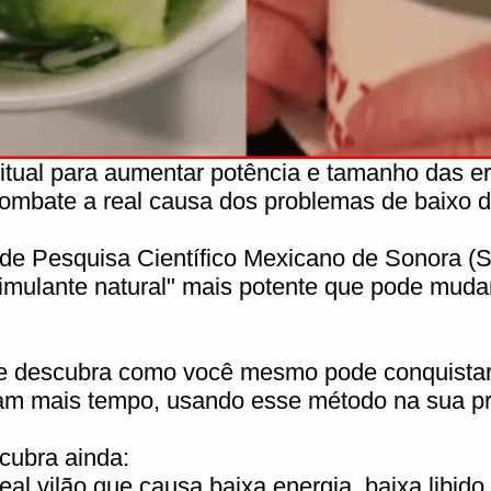
ritual para aumentar potência e tamanho das e
combate a real causa dos problemas de baix
to de Pesquisa Científico Mexicano de Sonora (
stimulante natural" mais potente que pode mud
 e descubra como você mesmo pode conquistar 
ram mais tempo, usando esse método na sua pr
scubra ainda:
eal vilão que causa baixa energia, baixa libido